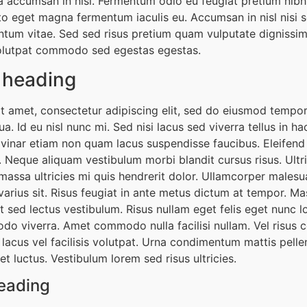
a accumsan in nisl. Fermentum odio eu feugiat pretium nib
usto eget magna fermentum iaculis eu. Accumsan in nisl nisi s
tum vitae. Sed sed risus pretium quam vulputate dignissim
olutpat commodo sed egestas egestas.
3 heading
t amet, consectetur adipiscing elit, sed do eiusmod tempor 
a. Id eu nisl nunc mi. Sed nisi lacus sed viverra tellus in ha
inar etiam non quam lacus suspendisse faucibus. Eleifend
. Neque aliquam vestibulum morbi blandit cursus risus. Ultr
massa ultricies mi quis hendrerit dolor. Ullamcorper malesu
arius sit. Risus feugiat in ante metus dictum at tempor. Ma
t sed lectus vestibulum. Risus nullam eget felis eget nunc 
do viverra. Amet commodo nulla facilisi nullam. Vel risus
cus vel facilisis volutpat. Urna condimentum mattis pellen
t luctus. Vestibulum lorem sed risus ultricies.
heading