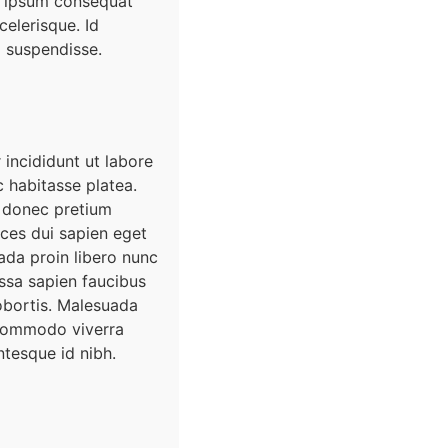
h ipsum consequat
celerisque. Id
 suspendisse.
incididunt ut labore
c habitasse platea.
 donec pretium
ices dui sapien eget
ada proin libero nunc
ssa sapien faucibus
lobortis. Malesuada
 commodo viverra
tesque id nibh.