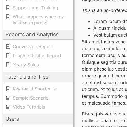
Support and Training
This is an un-ordered 
What happens when my
Lorem ipsum dol
license expires?
Aliquam tincidu
Reports and Analytics
Vestibulum auc
Sit amet luctus venen
Conversion Report
diam quis enim lobor
fermentum iaculis eu 
Projects Status Report
Quisque sagittis pur
Yearly Sales
diam phasellus vestib
ornare quam. Libero j
Tutorials and Tips
amet nisl suscipit ad
Keyboard Shortcuts
ut enim. At tellus at
tempus. Commodo quis
Sample Scenario
et malesuada fames. 
Video Tutorials
Risus quis varius qu
Users
mollis aliquam ut po