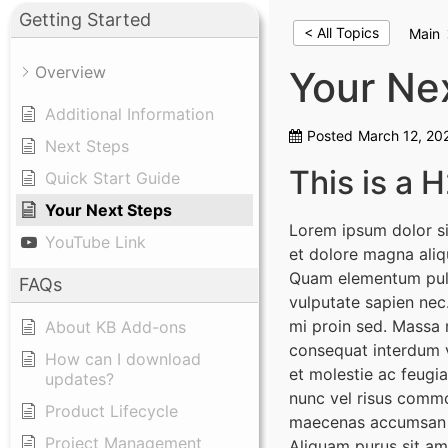
Getting Started
< All Topics
Main
Overview
Your Ne
Additional Information
Posted
March 12, 20
Next Steps
This is a 
Quick Start Guide
Your Next Steps
Lorem ipsum dolor si
YouTube Link
et dolore magna aliqu
Quam elementum pulv
FAQs
vulputate sapien nec
mi proin sed. Massa 
About KB Add-ons
consequat interdum v
How can I download
et molestie ac feugia
updates?
nunc vel risus commo
Product Lifecycle
maecenas accumsan la
Project Management
Aliquam purus sit ame