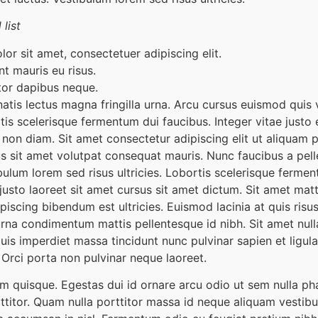
list
or sit amet, consectetuer adipiscing elit.
nt mauris eu risus.
tor dapibus neque.
atis lectus magna fringilla urna. Arcu cursus euismod quis 
tis scelerisque fermentum dui faucibus. Integer vitae just
non diam. Sit amet consectetur adipiscing elit ut aliquam p
us sit amet volutpat consequat mauris. Nunc faucibus a pell
ulum lorem sed risus ultricies. Lobortis scelerisque fermen
usto laoreet sit amet cursus sit amet dictum. Sit amet matt
ipiscing bibendum est ultricies. Euismod lacinia at quis risu
 urna condimentum mattis pellentesque id nibh. Sit amet nulla
 imperdiet massa tincidunt nunc pulvinar sapien et ligula
Orci porta non pulvinar neque laoreet.
am quisque. Egestas dui id ornare arcu odio ut sem nulla ph
rttitor. Quam nulla porttitor massa id neque aliquam vestib