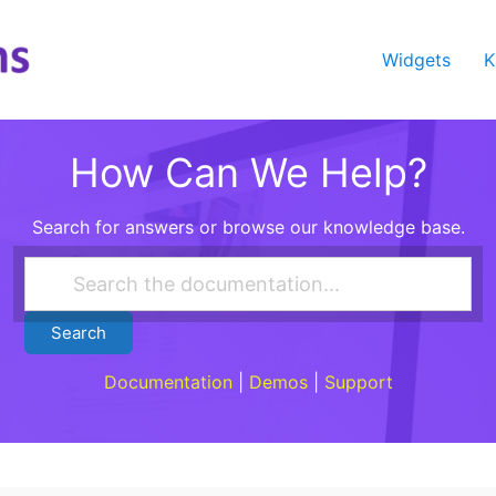
Widgets
K
How Can We Help?
Search for answers or browse our knowledge base.
Search
Documentation
|
Demos
|
Support