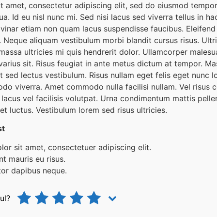
t amet, consectetur adipiscing elit, sed do eiusmod tempor 
a. Id eu nisl nunc mi. Sed nisi lacus sed viverra tellus in ha
inar etiam non quam lacus suspendisse faucibus. Eleifend
. Neque aliquam vestibulum morbi blandit cursus risus. Ultr
massa ultricies mi quis hendrerit dolor. Ullamcorper malesu
arius sit. Risus feugiat in ante metus dictum at tempor. Ma
t sed lectus vestibulum. Risus nullam eget felis eget nunc 
do viverra. Amet commodo nulla facilisi nullam. Vel risus
cus vel facilisis volutpat. Urna condimentum mattis pellen
t luctus. Vestibulum lorem sed risus ultricies.
st
or sit amet, consectetuer adipiscing elit.
nt mauris eu risus.
tor dapibus neque.
ul?