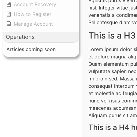
Egestas purus viverr
Account Recovery
nisl. Integer vitae j
How to Register
venenatis a condimen
Pellentesque diam v
Manage Account
This is a H
Operations
Lorem ipsum dolor si
Articles coming soon
et dolore magna aliqu
Quam elementum pulv
vulputate sapien nec
mi proin sed. Massa 
consequat interdum v
et molestie ac feugia
nunc vel risus commo
maecenas accumsan la
Aliquam purus sit ame
This is a H4 