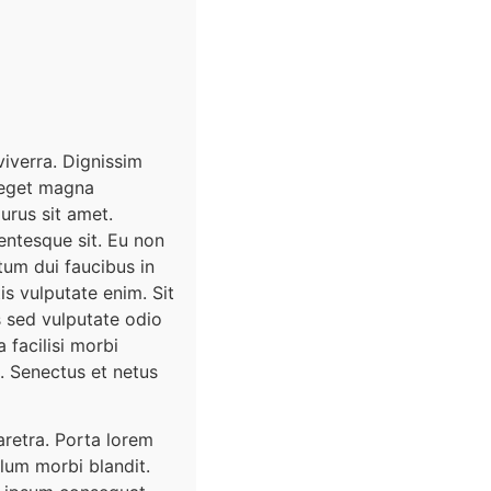
viverra. Dignissim
o eget magna
urus sit amet.
entesque sit. Eu non
tum dui faucibus in
is vulputate enim. Sit
s sed vulputate odio
 facilisi morbi
. Senectus et netus
aretra. Porta lorem
ulum morbi blandit.