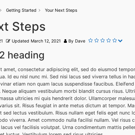
Getting Started
Your Next Steps
xt Steps
21
Updated
March 12, 2021
By
Dave
H2 heading
t amet, consectetur adipiscing elit, sed do eiusmod tempor 
a. Id eu nisl nunc mi. Sed nisi lacus sed viverra tellus in ha
inar etiam non quam lacus suspendisse faucibus. Eleifend
. Neque aliquam vestibulum morbi blandit cursus risus. Ultr
massa ultricies mi quis hendrerit dolor. Ullamcorper malesu
arius sit. Risus feugiat in ante metus dictum at tempor. Ma
t sed lectus vestibulum. Risus nullam eget felis eget nunc 
do viverra. Amet commodo nulla facilisi nullam. Vel risus
cus vel facilisis volutpat. Urna condimentum mattis pellen
t luctus. Vestibulum lorem sed risus ultricies.